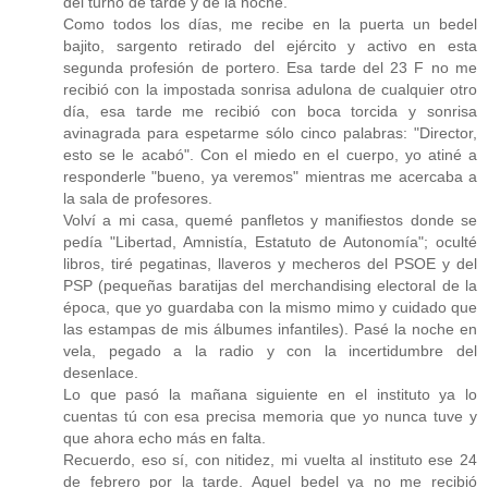
del turno de tarde y de la noche.
Como todos los días, me recibe en la puerta un bedel
bajito, sargento retirado del ejército y activo en esta
segunda profesión de portero. Esa tarde del 23 F no me
recibió con la impostada sonrisa adulona de cualquier otro
día, esa tarde me recibió con boca torcida y sonrisa
avinagrada para espetarme sólo cinco palabras: "Director,
esto se le acabó". Con el miedo en el cuerpo, yo atiné a
responderle "bueno, ya veremos" mientras me acercaba a
la sala de profesores.
Volví a mi casa, quemé panfletos y manifiestos donde se
pedía "Libertad, Amnistía, Estatuto de Autonomía"; oculté
libros, tiré pegatinas, llaveros y mecheros del PSOE y del
PSP (pequeñas baratijas del merchandising electoral de la
época, que yo guardaba con la mismo mimo y cuidado que
las estampas de mis álbumes infantiles). Pasé la noche en
vela, pegado a la radio y con la incertidumbre del
desenlace.
Lo que pasó la mañana siguiente en el instituto ya lo
cuentas tú con esa precisa memoria que yo nunca tuve y
que ahora echo más en falta.
Recuerdo, eso sí, con nitidez, mi vuelta al instituto ese 24
de febrero por la tarde. Aquel bedel ya no me recibió