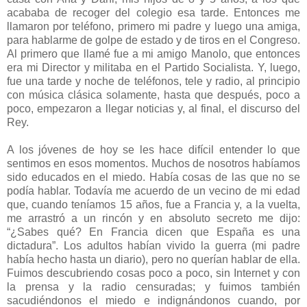
acababa de recoger del colegio esa tarde. Entonces me
llamaron por teléfono, primero mi padre y luego una amiga,
para hablarme de golpe de estado y de tiros en el Congreso.
Al primero que llamé fue a mi amigo Manolo, que entonces
era mi Director y militaba en el Partido Socialista. Y, luego,
fue una tarde y noche de teléfonos, tele y radio, al principio
con música clásica solamente, hasta que después, poco a
poco, empezaron a llegar noticias y, al final, el discurso del
Rey.
A los jóvenes de hoy se les hace difícil entender lo que
sentimos en esos momentos. Muchos de nosotros habíamos
sido educados en el miedo. Había cosas de las que no se
podía hablar. Todavía me acuerdo de un vecino de mi edad
que, cuando teníamos 15 años, fue a Francia y, a la vuelta,
me arrastró a un rincón y en absoluto secreto me dijo:
“¿Sabes qué? En Francia dicen que España es una
dictadura”. Los adultos habían vivido la guerra (mi padre
había hecho hasta un diario), pero no querían hablar de ella.
Fuimos descubriendo cosas poco a poco, sin Internet y con
la prensa y la radio censuradas; y fuimos también
sacudiéndonos el miedo e indignándonos cuando, por