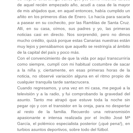
de aquel recién empezado año, acudí a casa de la mayor
de mis ahijados que, en aquel entonces, había cumplido un
añito en los primeros días de Enero. Lo hacía para sacarla
a pasear en su cochecito, por las Ramblas de Santa Cruz.
Allí, en su casa, oímos, sus padres y yo, las primeras
noticias casi en directo. Nos sorprendió, pero no dimos
mucho crédito, quizá porque estas Canarias nuestras están
muy lejos y pensábamos que aquello se restringía al ámbito
de la capital del país y poco más.
Con el convencimiento de que la vida por aquí transcurriría
como siempre, cumplí con mi habitual costumbre de sacar
a la niña y, ciertamente, en esas primeras horas de la
noticia, no observé variación alguna en el ritmo propio de
cualquier tranquila tarde santacrucera.
Cuando regresamos, y una vez en mi casa, me pegué a la
televisión y a la radio, y fui comprobando la gravedad del
asunto. Tanto me atrapó que estuve toda la noche sin
pegar ojo y con el transistor en la oreja, para no despertar
al resto de la familia. Recuerdo una retransmisión
apasionante e intensa realizada por el ínclito José Mª
García, el polémico especialista posterior (¡qué pena!), en
turbios asuntos deportivos, sobre todo del fútbol.