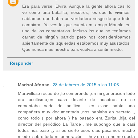
Era para verse, Elvira. Aunque la gente ahora casi lo
ve como una batallita, nosotros, los que lo vivimos,
sabíamos que había un verdadero riesgo de que todo
cambiara. Ya ves lo que cuenta mi amigo Manolo en
uno de los comentarios. Incluso los que no teníamos
carnet de ningún partido pero nos considerábamos
abiertamente de izquierdas estábamos muy asustados.
Que nunca más nuestro país vuelva a sentir miedo.
Responder
Marisol Afonso.
28 de febrero de 2015 a las 11:06
Maravilloso recuerdo ,te comprendo ,en mi generación todo
era ocultismo,en casa delante de nosotros no se
comentaba nada de política , en clase había una
compañera muy documentada ,nos hablaba en secreto ,,
como todo ( por ahora ) ha pasado era Zurita ,hija del
director del periódico La Tarde .,me supongo que a casi
todos nos pasó ,y sí es cierto esos dias pasamos mucho
miedo ,sobre todo mi generación ,,,,hoy en dia no me gusta