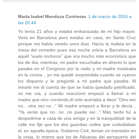
Marta Isabel Mendoza Contreras
1 de marzo de 2015 a
las 20:44
Yo tenía 21 años y estaba embarazada de mi hijo mayor.
Vivía en Barcelona pero estaba en casa, en Santa Cruz
porque me había venido unos días. Hacía la maleta en la
mesa del comedor pues esa noche volvía a Barcelona en
aquél "vuelo nocturno" que era mucho más económico que
los de día, mientras, mi padre escuchaba en directo lo que
pasaba en el Congreso por la radio y mi madre trasteaba
en la cocina ...yo me quedé sorprendida cuando se oyeron
los disparos y le pregunté a mi padre que pasaba. Al
mirarle me di cuenta de que se había quedado petrificado,
no me oía, y cuando reaccionó empezó a llamar a mi
madre que vino corriendo,él sólo acertaba a decir "Otra vez
no... otra vez no..." Mi madre empezó a llorar y le decía...
"Ya verás que no...no...no puede ser..." Más tarde fuí a
despedirme a casa de una amiga y en la tranquilidad de la
calle me fijé que los dos guardias civiles que custodiaban
el, en aquella época, Gobierno Civil, tenían un transistor en
la oreja, lo mismo que los de Aduanas del aeropuerto del