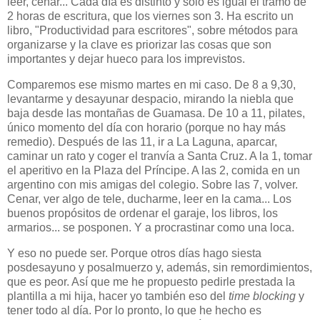
leer, cenar... Cada día es distinto y solo es igual el tramo de
2 horas de escritura, que los viernes son 3. Ha escrito un
libro, "Productividad para escritores", sobre métodos para
organizarse y la clave es priorizar las cosas que son
importantes y dejar hueco para los imprevistos.
Comparemos ese mismo martes en mi caso. De 8 a 9,30,
levantarme y desayunar despacio, mirando la niebla que
baja desde las montañas de Guamasa. De 10 a 11, pilates,
único momento del día con horario (porque no hay más
remedio). Después de las 11, ir a La Laguna, aparcar,
caminar un rato y coger el tranvía a Santa Cruz. A la 1, tomar
el aperitivo en la Plaza del Príncipe. A las 2, comida en un
argentino con mis amigas del colegio. Sobre las 7, volver.
Cenar, ver algo de tele, ducharme, leer en la cama... Los
buenos propósitos de ordenar el garaje, los libros, los
armarios... se posponen. Y a procrastinar como una loca.
Y eso no puede ser. Porque otros días hago siesta
posdesayuno y posalmuerzo y, además, sin remordimientos,
que es peor. Así que me he propuesto pedirle prestada la
plantilla a mi hija, hacer yo también eso del
time blocking
y
tener todo al día. Por lo pronto, lo que he hecho es